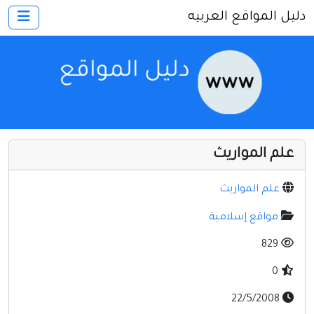
دليل المواقع العربيه
×
الرئيسية
أضف موقعك
اتصل بنا
تسجيل
دخول
علم المواريث
أخرى ومنوعه
إنترنت وشبكات
علم المواريث
الأسرة والترفيه
مواقع إسلامية
كمبيوتر وبرامج
829
منتديات
0
مواقع إخباريه
22/5/2008