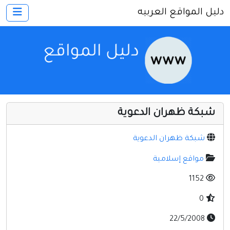
دليل المواقع العربيه
×
الرئيسية
أضف موقعك
اتصل بنا
تسجيل
دخول
شبكة ظهران الدعوية
أخرى ومنوعه
إنترنت وشبكات
شبكة ظهران الدعوية
الأسرة والترفيه
مواقع إسلامية
كمبيوتر وبرامج
1152
منتديات
0
مواقع إخباريه
22/5/2008