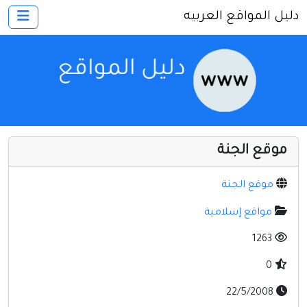
دليل المواقع العربيه
×
الرئيسية
أضف موقعك
اتصل بنا
تسجيل
دخول
موقع الجنة
أخرى ومنوعه
إنترنت وشبكات
موقع الجنة
الأسرة والترفيه
مواقع إسلامية
كمبيوتر وبرامج
1263
منتديات
0
مواقع إخباريه
22/5/2008