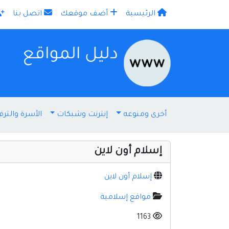
الرئيسية
أضف موقعك
اتصل بنا
×
أخرى ومنوعه
إنترنت وشبكات
الأسرة والترف
إسلام أون لاين
إسلام أون لاين
مواقع إسلامية
1163