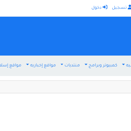
تسجيل
دخول
الرئيسية
أضف موقعك
اتصل بنا
تسجيل
دخول
يه
كمبيوتر وبرامج
منتديات
مواقع إخباريه
مواقع إسلا
أخرى ومنوعه
إنترنت وشبكات
الأسرة والترفيه
كمبيوتر وبرامج
منتديات
مواقع إخباريه