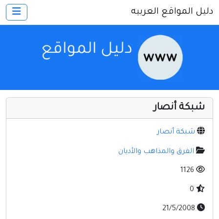
دليل المواقع العربيه
×
الرئيسية
أضف موقعك
اتصل بنا
تسجيل
دخول
شبكة أنصار
أخرى ومنوعه
إنترنت وشبكات
شبكة أنصار
الأسرة والترفيه
الفرق والمذاهب والأديان
كمبيوتر وبرامج
1126
منتديات
0
مواقع إخباريه
21/5/2008