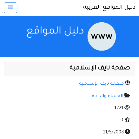
دليل المواقع العربيه
×
الرئيسية
أضف موقعك
اتصل بنا
تسجيل
دخول
صفحة نايف الإسلامية
أخرى ومنوعه
إنترنت وشبكات
صفحة نايف الإسلامية
الأسرة والترفيه
العلماء والدعاة
كمبيوتر وبرامج
1221
منتديات
0
مواقع إخباريه
21/5/2008