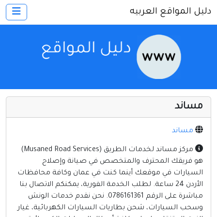
دليل المواقع العربيه
×
الرئيسية
أضف موقعك
اتصل بنا
تسجيل
دخول
مساند
أخرى ومنوعه
إنترنت وشبكات
مساند
الأسرة والترفيه
مركز مساند لخدمات الطريق (Musaned Road Services)
هو فريقك المحترف والمتخصص في صيانة وإصلاح
كمبيوتر وبرامج
السيارات في موقعك أينما كنت في عمان وكافة محافظات
منتديات
الأردن 24 ساعة. لطلب الخدمة الفورية، يمكنكم الاتصال بنا
مباشرة على الرقم 0786161361. نحن نقدم خدمات الونش
مواقع إخباريه
وسحب السيارات، شحن بطاريات السيارات الكهربائية، غيار