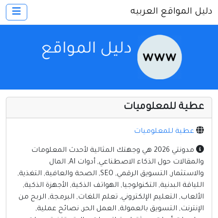
دليل المواقع العربيه
×
الرئيسية
أضف موقعك
اتصل بنا
تسجيل
دخول
عطية للمعلوميات
أخرى ومنوعه
إنترنت وشبكات
عطية للمعلوميات
الأسرة والترفيه
مدونتي 2026 هي وجهتك المثالية لأحدث المعلومات
والمقالات حول الذكاء الاصطناعي, أدوات AI, المال
كمبيوتر وبرامج
والاستثمار, التسويق الرقمي, SEO, الصحة والعافية, التغذية,
منتديات
اللياقة البدنية, التكنولوجيا, الهواتف الذكية, الأجهزة الذكية,
الألعاب, التعليم الإلكتروني, تعلم اللغات, البرمجة, الربح من
مواقع إخباريه
الإنترنت, التسويق بالعمولة, العمل الحر, نصائح عملية,