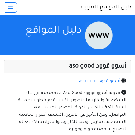
دليل المواقع العربيه
×
الرئيسية
أضف موقعك
اتصل بنا
تسجيل
دخول
أسوو قوود aso good
أخرى ومنوعه
إنترنت وشبكات
أسوو قوود aso good
الأسرة والترفيه
مدونة أسوو قووود Aso Good متخصصة في بناء
الشخصية والكاريزما وتطوير الذات، نقدم خطوات عملية
كمبيوتر وبرامج
لزيادة الثقة بالنفس، تقوية الحضور، تحسين مهارات
منتديات
التواصل، وفن التأثير في الآخرين. اكتشف أسرار الجاذبية
الشخصية، تمارين يومية للكاريزما،واستراتيجيات فعالة
مواقع إخباريه
لتصبح شخصية قوية ومؤثرة