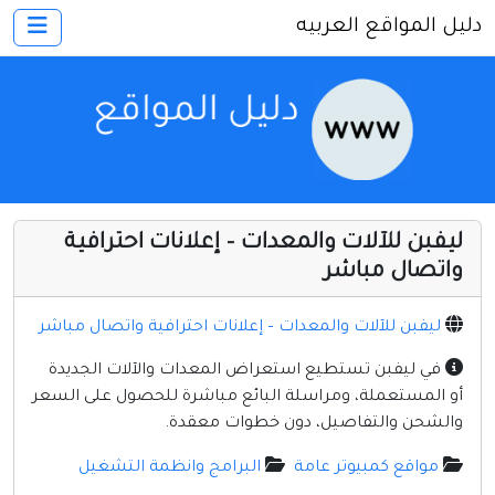
دليل المواقع العربيه
×
الرئيسية
أضف موقعك
اتصل بنا
تسجيل
دخول
ليفبن للآلات والمعدات – إعلانات احترافية
أخرى ومنوعه
واتصال مباشر
إنترنت وشبكات
ليفبن للآلات والمعدات – إعلانات احترافية واتصال مباشر
الأسرة والترفيه
في ليفبن تستطيع استعراض المعدات والآلات الجديدة
كمبيوتر وبرامج
أو المستعملة، ومراسلة البائع مباشرة للحصول على السعر
منتديات
والشحن والتفاصيل، دون خطوات معقدة.
مواقع إخباريه
مواقع كمبيوتر عامة
البرامج وانظمة التشغيل