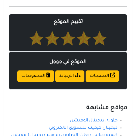
تقييم الموقع
الموقع في جوجل
الصفحات
الارتباط
المحفوظات
مواقع مشابهة
جلورى ديجيتال انوفيشن
ديجيتال كيميت للتسويق الالكتروني
كيفية قياس درجات الحرارة بترمومتر ديجيتال ( مقياس