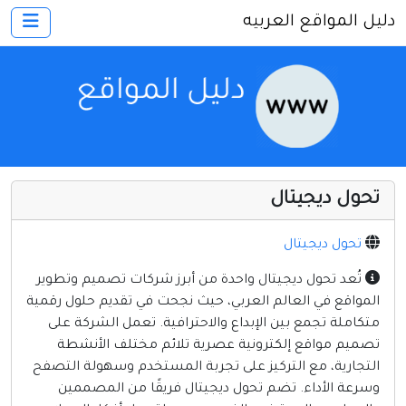
دليل المواقع العربيه
×
الرئيسية
أضف موقعك
اتصل بنا
تسجيل
دخول
تحول ديجيتال
أخرى ومنوعه
إنترنت وشبكات
تحول ديجيتال
الأسرة والترفيه
تُعد تحول ديجيتال واحدة من أبرز شركات تصميم وتطوير
المواقع في العالم العربي، حيث نجحت في تقديم حلول رقمية
كمبيوتر وبرامج
متكاملة تجمع بين الإبداع والاحترافية. تعمل الشركة على
منتديات
تصميم مواقع إلكترونية عصرية تلائم مختلف الأنشطة
التجارية، مع التركيز على تجربة المستخدم وسهولة التصفح
مواقع إخباريه
وسرعة الأداء. تضم تحول ديجيتال فريقًا من المصممين