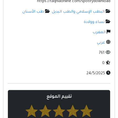
https://taqniaonline.com/spotifydownload
مواقع إسلامية
البطب الإسلامي والطب البديل
طب الأسنان
مواقع طبيه
نساء وولادة
المغرب
عربي
761
0
24/5/2025
تقييم الموقع