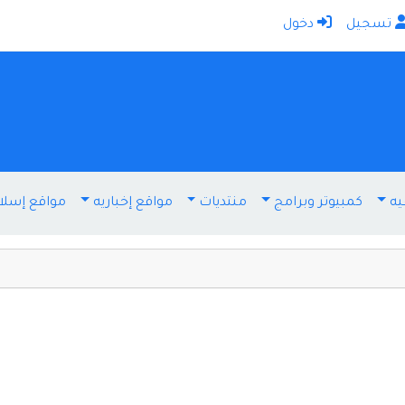
تسجيل
دخول
الرئيسية
أضف موقعك
اتصل بنا
تسجيل
دخول
يه
كمبيوتر وبرامج
منتديات
مواقع إخباريه
مواقع إسلا
أخرى ومنوعه
إنترنت وشبكات
الأسرة والترفيه
كمبيوتر وبرامج
منتديات
مواقع إخباريه