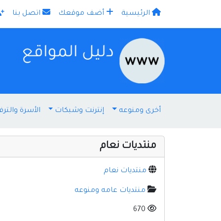
الرئيسية
أضف موقعك
اتصل بنا
×
أخرى ومنوعه
إنترنت وشبكات
الأسرة والترف
منتديات نعام
منتديات نعام
منتديات عامه ومنوعه
670