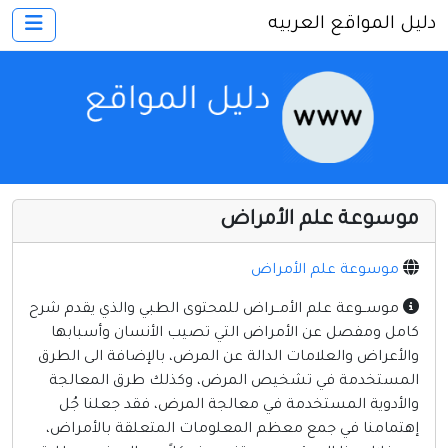
دليل المواقع العربيه
×
الرئيسية
أضف موقعك
اتصل بنا
تسجيل
دخول
موسوعة علم الأمراض
أخرى ومنوعه
إنترنت وشبكات
موسوعة علم الأمراض
الأسرة والترفيه
موســوعة علم الأمــراض للمحتوى الطبي والذي يقدم شرح
كامل ومفصل عن الأمراض التي تصيب الأنسان وأسبابها
كمبيوتر وبرامج
والأعراض والعلامات الدالة عن المرض، بالإضافة الى الطرق
منتديات
المستخدمة في تشخيص المرض، وكذلك طرق المعالجة
والأدوية المستخدمة في معالجة المرض، فقد جعلنا جُل
مواقع إخباريه
إهتمامنا في جمع معظم المعلومات المتعلقة بالأمراض،