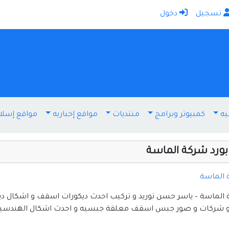
تسجيل
دخول
الرئيسية
أضف موقعك
اتصل بنا
تسجيل
دخول
يه
كمبيوتر وبرامج
منتديات
مواقع إخباريه
مواقع إسلا
أخرى ومنوعه
إنترنت وشبكات
رد شركة الماسة
الأسرة والترفيه
كمبيوتر وبرامج
الماسة
منتديات
اسة – ياسر حسن توريد و تركيب احدث ديكورات اسقف و اشكال ديك
 و شركات و صور جبس اسقف معلقة جبسيه و احدث اشكال الهندسيه
مواقع إخباريه