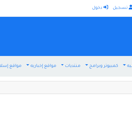
تسجيل
دخول
الرئيسية
أضف موقعك
اتصل بنا
تسجيل
دخول
يه
كمبيوتر وبرامج
منتديات
مواقع إخباريه
مواقع إسلا
أخرى ومنوعه
إنترنت وشبكات
الأسرة والترفيه
كمبيوتر وبرامج
منتديات
مواقع إخباريه