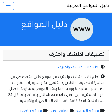
دليل المواقع العربيه
×
الرئيسية
أضف موقعك
اتصل بنا
تسجيل
دخول
تطبيقات اكتشف واحترف
أخرى ومنوعه
إنترنت وشبكات
تطبيقات اكتشف واحترف
الأسرة والترفيه
تطبيقات اكتشف واحترف هو موقع تقني متخصص في
مشاركة تطبيقات الاندرويد التلفزيونية وسيرفرات القنوات
كمبيوتر وبرامج
iptv m3u المتجددة يوميا، كما يهتم الموقع بمشاركة افضل
منتديات
اكواد اكستريم ايبي تيفي xtream iptv التي يتم تحديثها كل 24
ساعة لمشاهدة كافة باقات العالم العربية والأجنبية.
مواقع إخباريه
مواقع البرامج
مواقع اخرى
مواقع رياضيه