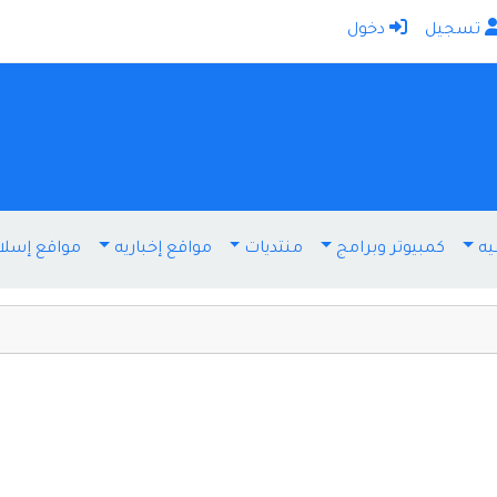
تسجيل
دخول
الرئيسية
أضف موقعك
اتصل بنا
تسجيل
دخول
يه
كمبيوتر وبرامج
منتديات
مواقع إخباريه
مواقع إسلا
أخرى ومنوعه
إنترنت وشبكات
الأسرة والترفيه
كمبيوتر وبرامج
منتديات
مواقع إخباريه