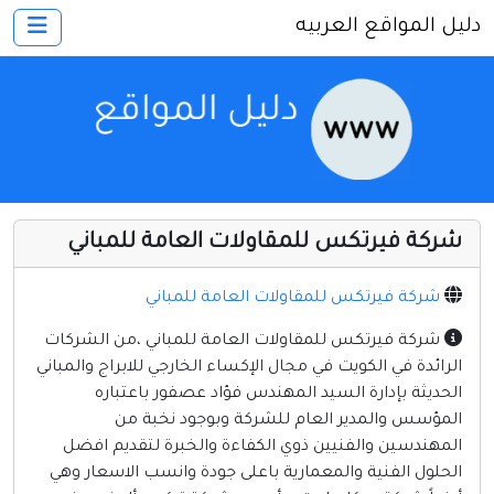
دليل المواقع العربيه
×
الرئيسية
أضف موقعك
اتصل بنا
تسجيل
دخول
شركة فيرتكس للمقاولات العامة للمباني
أخرى ومنوعه
إنترنت وشبكات
شركة فيرتكس للمقاولات العامة للمباني
الأسرة والترفيه
شركة فيرتكس للمقاولات العامة للمباني ،من الشركات
الرائدة في الكويت في مجال الإكساء الخارجي للابراج والمباني
كمبيوتر وبرامج
الحديثة بإدارة السيد المهندس فؤاد عصفور باعتباره
منتديات
المؤسس والمدير العام للشركة وبوجود نخبة من
المهندسين والفنيين ذوي الكفاءة والخبرة لتقديم افضل
مواقع إخباريه
الحلول الفنية والمعمارية باعلى جودة وانسب الاسعار وهي