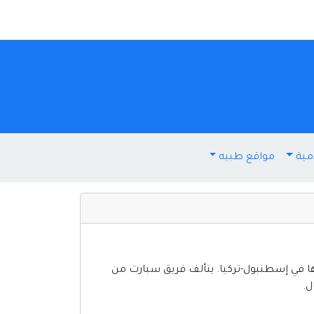
مية
مواقع طبيه
ا في إسطنبول-تركيا. يتألف فريق سبارت من
ل.