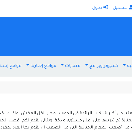
تسجيل
دخول
الرئيسية
أضف موقعك
اتصل بنا
تسجيل
دخول
يه
كمبيوتر وبرامج
منتديات
مواقع إخباريه
مواقع إسلا
أخرى ومنوعه
إنترنت وشبكات
الأسرة والترفيه
كمبيوتر وبرامج
منتديات
 من أكبر شركات الرائدة في الكويت بمجال نقل العفش، ولذلك بفض
ممتازة تم تدريبها على اعلى مستوى و دقة، وبتالي نقدم لكم افضل 
مواقع إخباريه
من أصعب المهام الحياتية التي من الصعب ان يقوم بها الفرد بمفرده ل