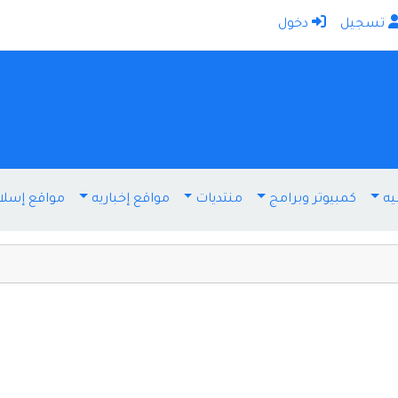
تسجيل
دخول
الرئيسية
أضف موقعك
اتصل بنا
تسجيل
دخول
يه
كمبيوتر وبرامج
منتديات
مواقع إخباريه
مواقع إسلا
أخرى ومنوعه
إنترنت وشبكات
الأسرة والترفيه
كمبيوتر وبرامج
منتديات
مواقع إخباريه