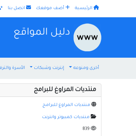
الرئيسية
أضف موقعك
اتصل بنا
×
أخرى ومنوعه
إنترنت وشبكات
الأسرة والترف
منتديات المراوغ للبرامج
منتديات المراوغ للبرامج
منتديات كمبيوتر وانترنت
839