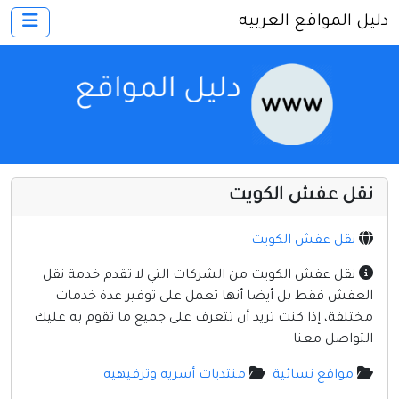
دليل المواقع العربيه
×
الرئيسية
أضف موقعك
اتصل بنا
تسجيل
دخول
نقل عفش الكويت
أخرى ومنوعه
إنترنت وشبكات
نقل عفش الكويت
الأسرة والترفيه
نقل عفش الكويت من الشركات التي لا تقدم خدمة نقل
العفش فقط بل أيضا أنها تعمل على توفير عدة خدمات
كمبيوتر وبرامج
مختلفة، إذا كنت تريد أن تتعرف على جميع ما تقوم به عليك
منتديات
التواصل معنا
مواقع إخباريه
مواقع نسائية
منتديات أسريه وترفيهيه