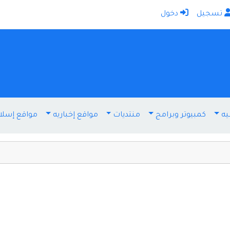
تسجيل
دخول
الرئيسية
أضف موقعك
اتصل بنا
تسجيل
دخول
يه
كمبيوتر وبرامج
منتديات
مواقع إخباريه
مواقع إسلا
أخرى ومنوعه
إنترنت وشبكات
الأسرة والترفيه
كمبيوتر وبرامج
منتديات
مواقع إخباريه