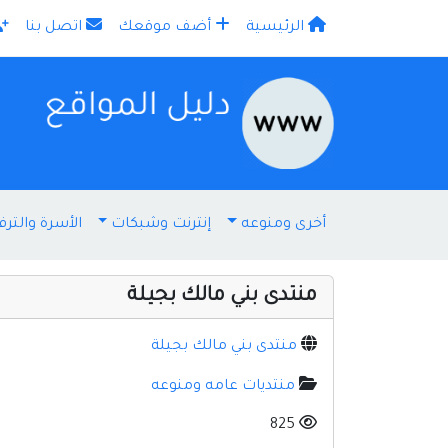
الرئيسية
أضف موقعك
اتصل بنا
×
أخرى ومنوعه
إنترنت وشبكات
الأسرة والترف
منتدى بني مالك بجيلة
منتدى بني مالك بجيلة
منتديات عامه ومنوعه
825