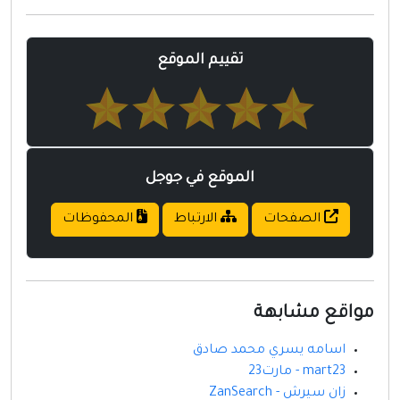
مواقع إسلامية
مواقع طبيه
تقييم الموقع
الموقع في جوجل
الصفحات
الارتباط
المحفوظات
مواقع مشابهة
اسامه يسري محمد صادق
mart23 - مارت23
زان سيرش - ZanSearch