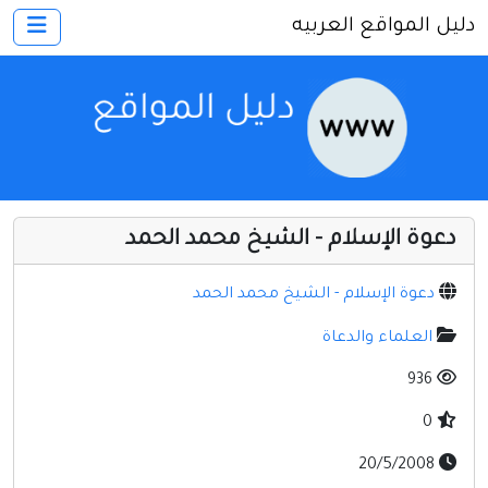
دليل المواقع العربيه
×
الرئيسية
أضف موقعك
اتصل بنا
تسجيل
دخول
دعوة الإسلام - الشيخ محمد الحمد
أخرى ومنوعه
إنترنت وشبكات
دعوة الإسلام - الشيخ محمد الحمد
الأسرة والترفيه
العلماء والدعاة
كمبيوتر وبرامج
936
منتديات
0
مواقع إخباريه
20/5/2008