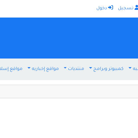
تسجيل
دخول
الرئيسية
أضف موقعك
اتصل بنا
تسجيل
دخول
يه
كمبيوتر وبرامج
منتديات
مواقع إخباريه
مواقع إسلا
أخرى ومنوعه
إنترنت وشبكات
الأسرة والترفيه
كمبيوتر وبرامج
منتديات
مواقع إخباريه