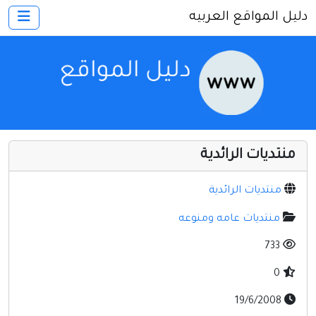
دليل المواقع العربيه
×
الرئيسية
أضف موقعك
اتصل بنا
تسجيل
دخول
منتديات الرائدية
أخرى ومنوعه
إنترنت وشبكات
منتديات الرائدية
الأسرة والترفيه
منتديات عامه ومنوعه
كمبيوتر وبرامج
733
منتديات
0
مواقع إخباريه
19/6/2008