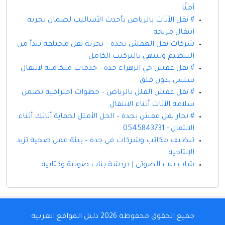
آمنًا
# نقل الأثاث بالرياض بأحدث الأساليب لضمان تجربة
انتقال مريحة
شركات نقل العفش بجدة – تجربة نقل مختلفة تبدأ من
التنظيم وتنتهي بالتركيب الكامل
# نقل عفش حي الزهراء جدة – خدمات متكاملة لانتقال
سلس بدون قلق
# نقل عفش الفلل بالرياض – خطوات احترافية تضمن
سلامة الأثاث أثناء الانتقال
# نجار نقل عفش بجدة – الحل الأمثل لحماية أثاثك أثناء
الانتقال - 0545843731
تنظيف مكاتب وشركات في جدة – بيئة عمل صحية تزيد
الإنتاجية
شات بنت الصوتي | دردشة بنات صوتية وكتابية
جميع الحقوق محفوظة 2026
دليل المواقع العربيه