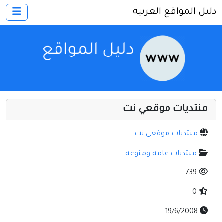
دليل المواقع العربيه
×
الرئيسية
أضف موقعك
اتصل بنا
تسجيل
دخول
منتديات موقعي نت
أخرى ومنوعه
إنترنت وشبكات
منتديات موقعي نت
الأسرة والترفيه
منتديات عامه ومنوعه
كمبيوتر وبرامج
739
منتديات
0
مواقع إخباريه
19/6/2008