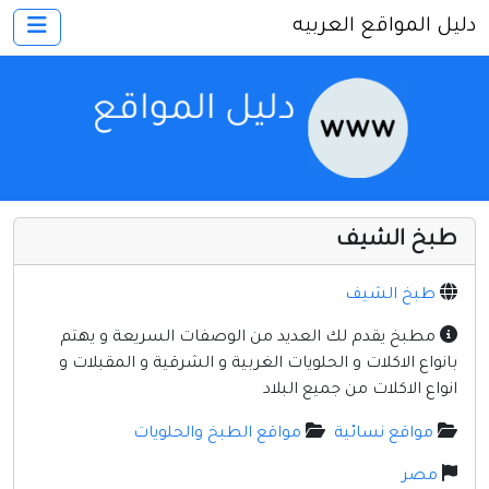
دليل المواقع العربيه
×
الرئيسية
أضف موقعك
اتصل بنا
تسجيل
دخول
طبخ الشيف
أخرى ومنوعه
إنترنت وشبكات
طبخ الشيف
الأسرة والترفيه
مطبخ يقدم لك العديد من الوصفات السريعة و يهتم
بانواع الاكلات و الحلويات الغربية و الشرقية و المقبلات و
كمبيوتر وبرامج
انواع الاكلات من جميع البلاد
منتديات
مواقع نسائية
مواقع الطبخ والحلويات
مواقع إخباريه
مصر