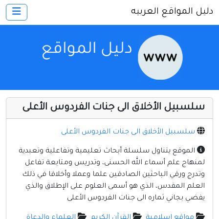
دليل المواقع العربيه
×
الرئيسية
أضف موقعك
اتصل بنا
تسجيل
دخول
سلسبيل الأخلاق الى جنات الفردوس الأعلى
أخرى ومنوعه
إنترنت وشبكات
سلسبيل الأخلاق الى جنات الفردوس الأعلى
الأسرة والترفيه
الموقع يتناول سلسلة أبحاث تعليمية وتفاعلية وتعبدية
لمنهاج علم أسماء الله الحسنى، وتدريس ومتابعة تفاعل
كمبيوتر وبرامج
وتدرج ورقي الباحثين الصادقين علما وعملا وأخلاقا في ذلك
منتديات
العلم المقدس، الذي هو أسمى العلوم على الإطلاق والذي
يفضي بجاني ثماره الى جنات الفردوس الأعلى
مواقع إخباريه
مواقع إسلامية
القرآن الكريم
العلماء والدعاة