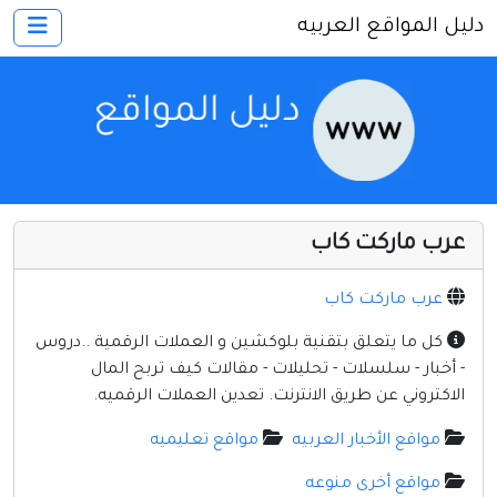
دليل المواقع العربيه
×
الرئيسية
أضف موقعك
اتصل بنا
تسجيل
دخول
عرب ماركت كاب
أخرى ومنوعه
إنترنت وشبكات
عرب ماركت كاب
الأسرة والترفيه
كل ما يتعلق بتقنية بلوكشين و العملات الرقمية ..دروس
- أخبار - سلسلات - تحليلات - مقالات كيف تربح المال
كمبيوتر وبرامج
الاكتروني عن طريق الانترنت. تعدين العملات الرقميه.
منتديات
مواقع الأخبار العربيه
مواقع تعليميه
مواقع إخباريه
مواقع أخرى منوعه