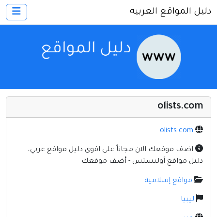
دليل المواقع العربيه
×
الرئيسية
أضف موقعك
اتصل بنا
تسجيل
دخول
olists.com
أخرى ومنوعه
إنترنت وشبكات
olists.com
الأسرة والترفيه
اضف موقعك الان مجاناً على اقوى دليل مواقع عربي،
دليل مواقع آوليستس - أضف موقعك
كمبيوتر وبرامج
مواقع إسلامية
منتديات
ليبيا
مواقع إخباريه