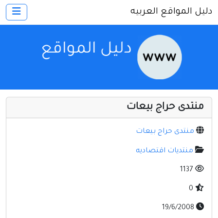
دليل المواقع العربيه
×
الرئيسية
أضف موقعك
اتصل بنا
تسجيل
دخول
منتدى حراج بيعات
أخرى ومنوعه
إنترنت وشبكات
منتدى حراج بيعات
الأسرة والترفيه
منتديات اقتصاديه
كمبيوتر وبرامج
1137
منتديات
0
مواقع إخباريه
19/6/2008