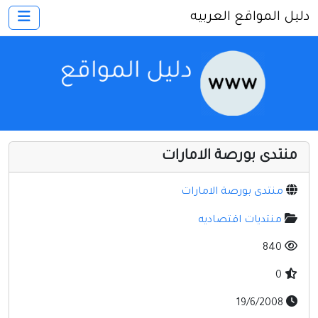
دليل المواقع العربيه
×
الرئيسية
أضف موقعك
اتصل بنا
تسجيل
دخول
منتدى بورصة الامارات
أخرى ومنوعه
إنترنت وشبكات
منتدى بورصة الامارات
الأسرة والترفيه
منتديات اقتصاديه
كمبيوتر وبرامج
840
منتديات
0
مواقع إخباريه
19/6/2008