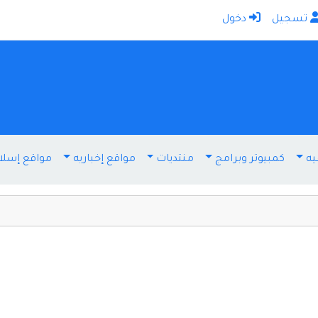
تسجيل
دخول
الرئيسية
أضف موقعك
اتصل بنا
تسجيل
دخول
يه
كمبيوتر وبرامج
منتديات
مواقع إخباريه
مواقع إسلا
أخرى ومنوعه
إنترنت وشبكات
الأسرة والترفيه
كمبيوتر وبرامج
منتديات
مواقع إخباريه